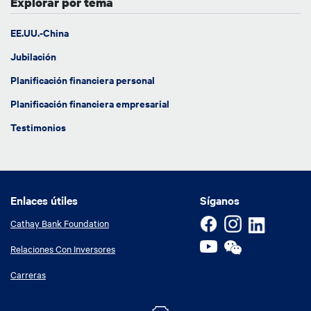
Explorar por tema
EE.UU.-China
Jubilación
Planificación financiera personal
Planificación financiera empresarial
Testimonios
Enlaces útiles
Enlaces útiles
Síganos
Cathay Bank Foundation
Relaciones Con Inversores
Carreras