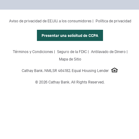
Footer Main Menu
Banca Personal
CCPA Footer Site Map
Aviso de privacidad de EE.UU. a los consumidores
Política de privacidad
Banca Comercial
Banca Internacional
Presentar una solicitud de CCPA
Gestión Patrimonial
Footer Site Map
Términos y Condiciones
Seguro de la FDIC
Antilavado de Dinero
Acerca de Nosotros
Mapa de Sitio
Cathay Bank. NMLSR 464182. Equal Housing Lender
© 2026 Cathay Bank. All Rights Reserved.