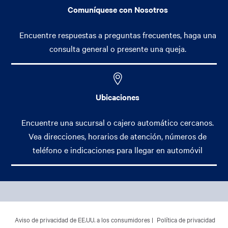
Comuníquese con Nosotros
Encuentre respuestas a preguntas frecuentes, haga una
consulta general o presente una queja.
Ubicaciones
Encuentre una sucursal o cajero automático cercanos.
Vea direcciones, horarios de atención, números de
teléfono e indicaciones para llegar en automóvil
Footer Main Menu
Banca Personal
CCPA Footer Site Map
Aviso de privacidad de EE.UU. a los consumidores
Política de privacidad
Banca Comercial