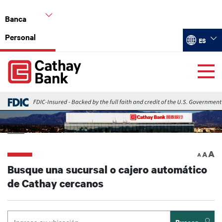
Pasar al contenido principal
Banca
Personal
Select you
ES
Global Header Hierarchy Menu
Home
Back
A
A
A
Busque una sucursal o cajero automático
de Cathay cercanos
Enter Location: