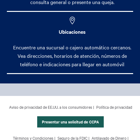
consulta general o presente una queja.
Ubicaciones
Encuentre una sucursal o cajero automático cercanos.
Vea direcciones, horarios de atención, números de
teléfono e indicaciones para llegar en automóvil
Footer Main Menu
Banca Personal
CCPA Footer Site Map
Aviso de privacidad de EE.UU. a los consumidores
Política de privacidad
Banca Comercial
Banca Internacional
Presentar una solicitud de CCPA
Gestión Patrimonial
Footer Site Map
Términos y Condiciones
Seguro de la FDIC
Antilavado de Dinero