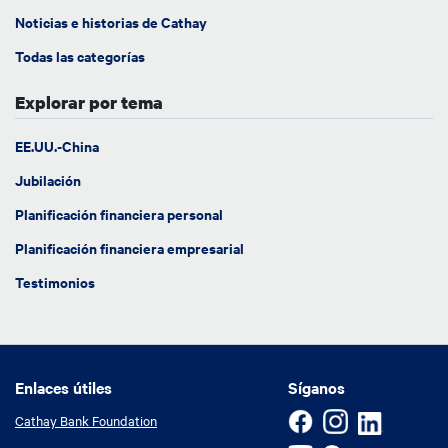
Noticias e historias de Cathay
Todas las categorías
Explorar por tema
EE.UU.-China
Jubilación
Planificación financiera personal
Planificación financiera empresarial
Testimonios
Enlaces útiles
Enlaces útiles
Síganos
Cathay Bank Foundation