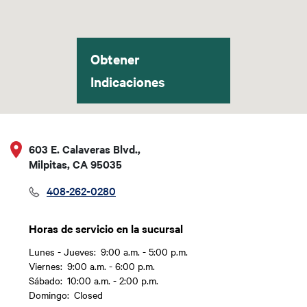
Obtener
Indicaciones
603 E. Calaveras Blvd.,
Milpitas, CA 95035
408-262-0280
Horas de servicio en la sucursal
Lunes - Jueves:
9:00 a.m. - 5:00 p.m.
Día
Time slot
Viernes:
9:00 a.m. - 6:00 p.m.
Sábado:
10:00 a.m. - 2:00 p.m.
Domingo:
Closed