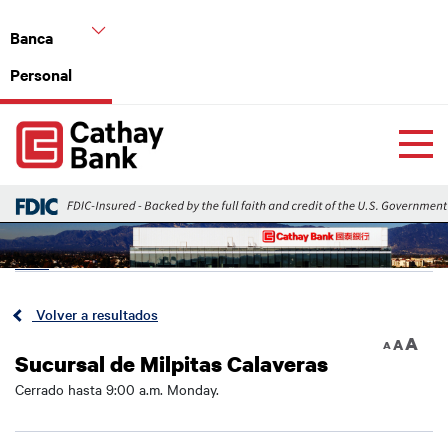
Pasar al contenido principal
Banca
Personal
Global Header Hierarchy Menu
Home
Back
Volver a resultados
A
A
A
Sucursal de Milpitas Calaveras
Cerrado hasta 9:00 a.m. Monday.