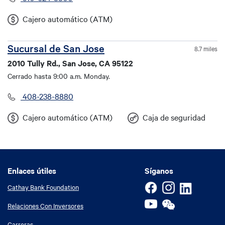
Cajero automático (ATM)
Sucursal de San Jose
8.7 miles
2010 Tully Rd., San Jose, CA 95122
Cerrado hasta 9:00 a.m. Monday.
408-238-8880
Cajero automático (ATM)
Caja de seguridad
Enlaces útiles
Enlaces útiles
Síganos
Cathay Bank Foundation
Relaciones Con Inversores
Carreras