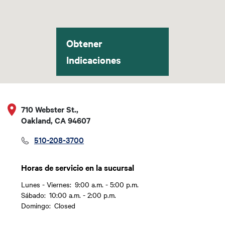
Obtener
Indicaciones
710 Webster St.,
Oakland, CA 94607
510-208-3700
Horas de servicio en la sucursal
Lunes - Viernes:
9:00 a.m. - 5:00 p.m.
Día
Time slot
Sábado:
10:00 a.m. - 2:00 p.m.
Domingo:
Closed