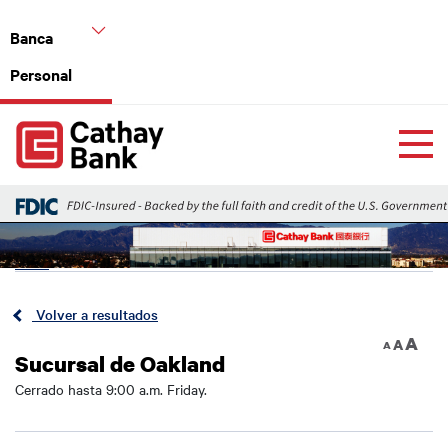
Pasar al contenido principal
Banca
Personal
Global Header Hierarchy Menu
Home
Back
Volver a resultados
A
A
A
Sucursal de Oakland
Cerrado hasta 9:00 a.m. Friday.