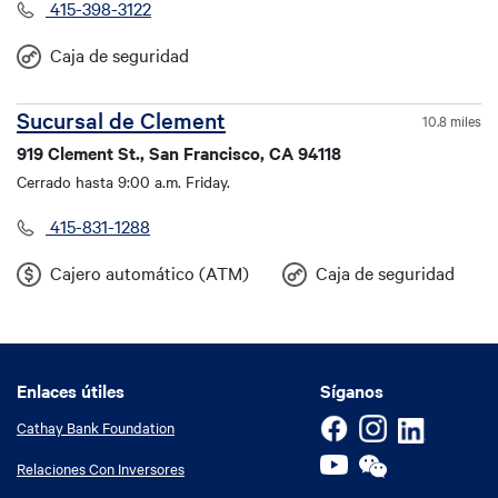
415-398-3122
Caja de seguridad
Sucursal de Clement
10.8 miles
919 Clement St., San Francisco, CA 94118
Cerrado hasta 9:00 a.m. Friday.
415-831-1288
Cajero automático (ATM)
Caja de seguridad
Enlaces útiles
Enlaces útiles
Síganos
Cathay Bank Foundation
Relaciones Con Inversores