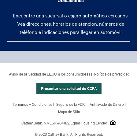
Ubicaciones
Encuentre una sucursal o cajero automático cercanos.
Vea direcciones, horarios de atención, números de
teléfono e indicaciones para llegar en automóvil
Footer Main Menu
Banca Personal
CCPA Footer Site Map
Aviso de privacidad de EE.UU. a los consumidores
Política de privacidad
Banca Comercial
Banca Internacional
Presentar una solicitud de CCPA
Gestión Patrimonial
Footer Site Map
Términos y Condiciones
Seguro de la FDIC
Antilavado de Dinero
Acerca de Nosotros
Mapa de Sitio
Cathay Bank. NMLSR 464182. Equal Housing Lender
© 2026 Cathay Bank. All Rights Reserved.