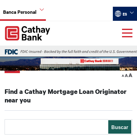
Pasar al contenido principal
Banca Personal
Select you
ES
Global Header Hierarchy Menu
Home
Home Mortgage Loans
Back
A
A
A
Find a Cathay Mortgage Loan Originator
near you