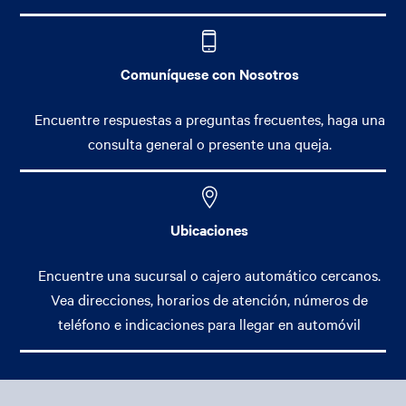
Contact Me & Apply Online
Comuníquese con Nosotros
View details
Jeffrey Li
Encuentre respuestas a preguntas frecuentes, haga una
635-637 W. Duarte Rd.
consulta general o presente una queja.
Arcadia, CA 91007
Language:
English, Mandarin, Cantonese
NMLSR ID:
2422808
Contact Me & Apply Online
Ubicaciones
Encuentre una sucursal o cajero automático cercanos.
Vea direcciones, horarios de atención, números de
View details
teléfono e indicaciones para llegar en automóvil
Sharon Cheng
9045 Corbin Ave., Suite 100
Northridge, CA 91324
Footer Main Menu
Language:
English, Mandarin, Taiwanese