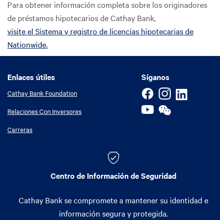
Para obtener información completa sobre los originadores
de préstamos hipotecarios de Cathay Bank,
View details
Annica Huang
visite el Sistema y registro de licencias hipotecarias de
590 W. Main St.
Nationwide.
Alhambra, CA 91801
Language:
English, Mandarin, Taiwanese,
Cantonese
Enlaces útiles
Enlaces útiles
Síganos
NMLSR ID:
1003166
Cathay Bank Foundation
Contact Me & Apply Online
Relaciones Con Inversores
Carreras
View details
Terry Thai
9650 Flair Dr.
Centro de Información de Seguridad
El Monte, CA 91731
Language:
English, Mandarin, Cantonese,
Cathay Bank se compromete a mantener su identidad e
Vietnamese
NMLSR ID:
1703536
información segura y protegida.