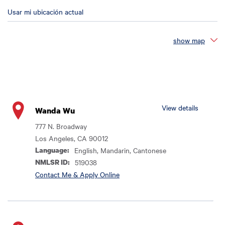
Enter Location:
Usar mi ubicación actual
Ingrese la ubicación:
Enter an address to retrieve location.
show map
View details
Wanda Wu
777 N. Broadway
Los Angeles, CA 90012
Language:
English, Mandarin, Cantonese
NMLSR ID:
519038
Contact Me & Apply Online