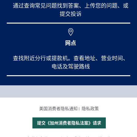
通过查询常见问题找到答案、上传您的问题、或
提交投诉
网点
查找附近分行或提款机。查看地址、营业时间、
电话及驾驶路线
Footer Main Menu
个人银行
CCPA Footer Site Map
美国消费者隐私通知
隐私政策
商业银行
国际业务
提交《加州消费者隐私法案》请求
理财服务