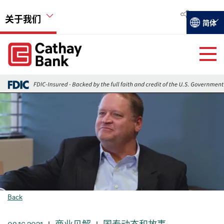
跳转到主要内容
关于我们
Select you
简体
Global Header Hierarchy Menu
Global Header Hierarchy Menu
关于国泰银行
图像
活动
远瞻
就业机会
Back