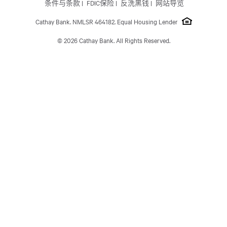
Footer Site Map
条件与条款
FDIC保险
反洗黑钱
网站导览
关于我们
Cathay Bank. NMLSR 464182. Equal Housing Lender
© 2026 Cathay Bank. All Rights Reserved.