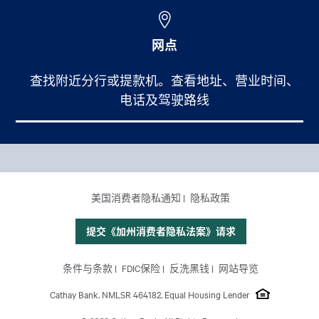
网点
查找附近分行或提款机。查看地址、营业时间、
电话及驾驶路线
Footer Main Menu
个人银行
CCPA Footer Site Map
美国消费者隐私通知
隐私政策
商业银行
国际业务
提交《加州消费者隐私法案》请求
理财服务
Footer Site Map
条件与条款
FDIC保险
反洗黑钱
网站导览
关于我们
Cathay Bank. NMLSR 464182. Equal Housing Lender