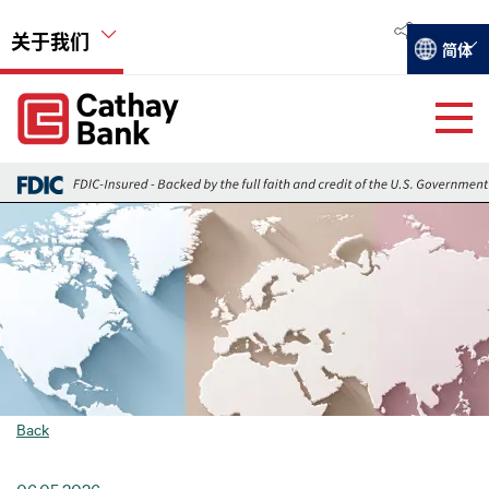
跳转到主要内容
关于我们
Select you
简体
Global Header Hierarchy Menu
Global Header Hierarchy Menu
关于国泰银行
图像
活动
远瞻
就业机会
Back