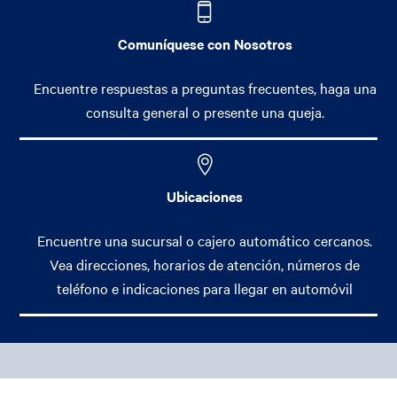
Comuníquese con Nosotros
Encuentre respuestas a preguntas frecuentes, haga una
consulta general o presente una queja.
Ubicaciones
Encuentre una sucursal o cajero automático cercanos.
Vea direcciones, horarios de atención, números de
teléfono e indicaciones para llegar en automóvil
Footer Main Menu
Banca Personal
CCPA Footer Site Map