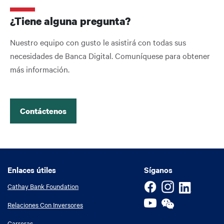
¿Tiene alguna pregunta?
Nuestro equipo con gusto le asistirá con todas sus
necesidades de Banca Digital. Comuníquese para obtener
más información.
Contáctenos
Enlaces útiles
Enlaces útiles
Síganos
Cathay Bank Foundation
Relaciones Con Inversores
Carreras