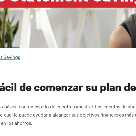
da a la navegación
t Savings
ácil de comenzar su plan de
ro básica con un estado de cuenta trimestral. Las cuentas de a
 lo cual le puede ayudar a alcanzar sus objetivos financieros má
en los ahorros.