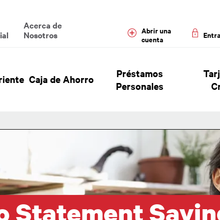
enu
Acerca de
Abrir una
ial
Nosotros
Entr
cuenta
 Header Hierarchy Menu
Préstamos
Tar
riente
Caja de Ahorro
Personales
C
o Statement Savin