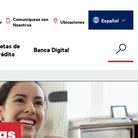
Select your language
Comuníquese con
Español
ar
Ubicaciones
Nosotros
jetas de
Banca Digital
rédito
gs