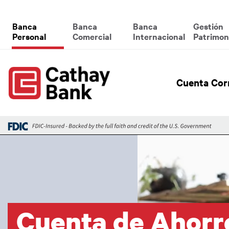
Pasar al contenido principal
Global Header Hierarchy M
Banca
Banca
Banca
Gestión
Personal
Comercial
Internacional
Patrimon
Global
Cuenta Cor
Imagen
Cuenta de Ahorr