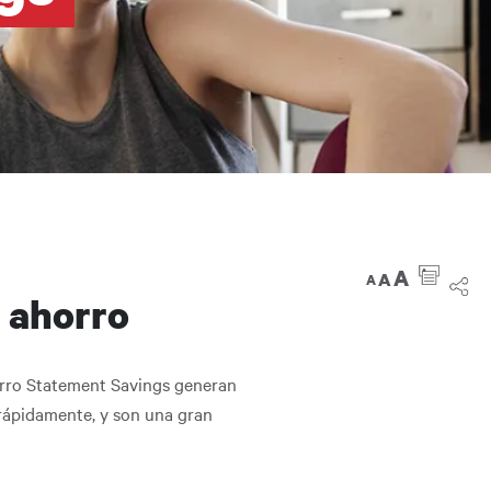
A
A
A
 ahorro
horro Statement Savings generan
s rápidamente, y son una gran