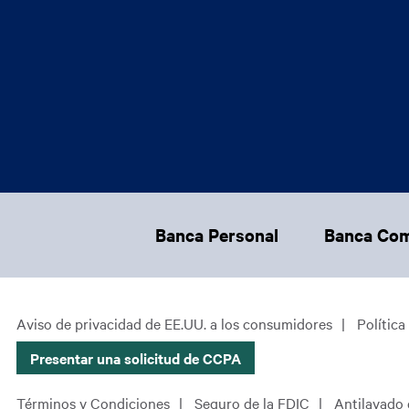
Footer Main Menu
Banca Personal
Banca Com
CCPA Footer Site Map
Aviso de privacidad de EE.UU. a los consumidores
Política
Presentar una solicitud de CCPA
Footer Site Map
Términos y Condiciones
Seguro de la FDIC
Antilavado 