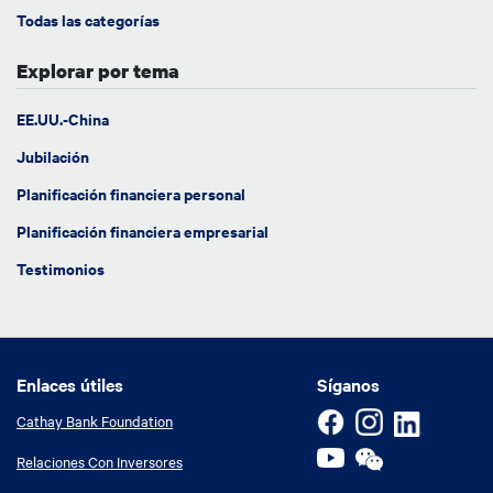
Todas las categorías
Explorar por tema
EE.UU.-China
Jubilación
Planificación financiera personal
Planificación financiera empresarial
Testimonios
Enlaces útiles
Enlaces útiles
Síganos
Cathay Bank Foundation
Relaciones Con Inversores