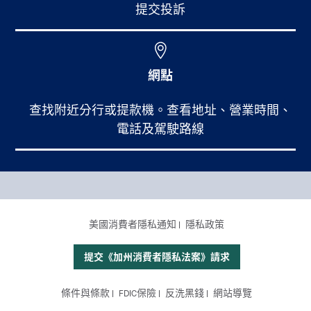
提交投訴
網點
查找附近分行或提款機。查看地址、營業時間、
電話及駕駛路線
Footer Main Menu
個人銀行
CCPA Footer Site Map
美國消費者隱私通知
隱私政策
商業銀行
國際業務
提交《加州消費者隱私法案》請求
理財服務
Footer Site Map
條件與條款
FDIC保險
反洗黑錢
網站導覽
關於我們