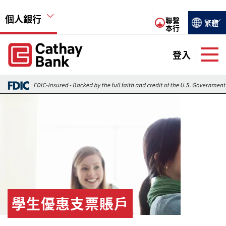
移至主內容
個人銀行
Select you
聯繫
繁體
本行
Global Header Hierarchy Menu
登入
Global Header Hierarchy Menu
支票賬戶
圖片
儲蓄賬戶
個人貸款
個人信用卡
電子銀行
學生優惠支票賬戶