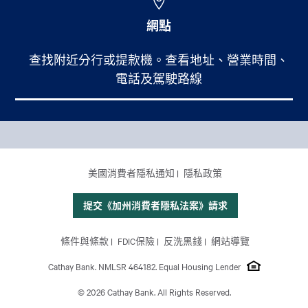
網點
查找附近分行或提款機。查看地址、營業時間、
電話及駕駛路線
Footer Main Menu
個人銀行
CCPA Footer Site Map
美國消費者隱私通知
隱私政策
商業銀行
國際業務
提交《加州消費者隱私法案》請求
理財服務
Footer Site Map
條件與條款
FDIC保險
反洗黑錢
網站導覽
關於我們
Cathay Bank. NMLSR 464182. Equal Housing Lender
© 2026 Cathay Bank. All Rights Reserved.