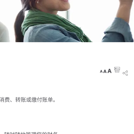
A
A
A
消费、转账或缴付账单。