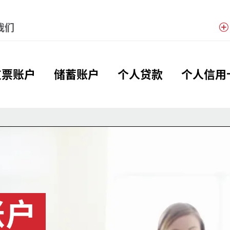
Menu
我们
obal Header Hierarchy Men
支票账户
储蓄账户
个人贷款
个人信用
账户