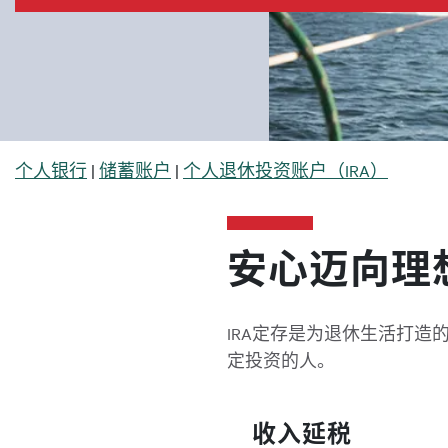
面包屑
个人银行
储蓄账户
个人退休投资账户（IRA）
安心迈向理
IRA定存是为退休生活打
定投资的人。
收入延税