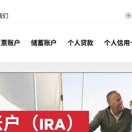
Menu
我们
obal Header Hierarchy Men
支票账户
储蓄账户
个人贷款
个人信用
户（IRA）