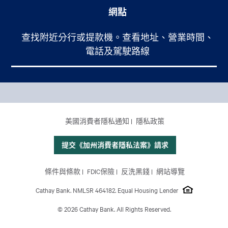
網點
查找附近分行或提款機。查看地址、營業時間、
電話及駕駛路線
Footer Main Menu
個人銀行
CCPA Footer Site Map
美國消費者隱私通知
隱私政策
商業銀行
國際業務
提交《加州消費者隱私法案》請求
理財服務
Footer Site Map
條件與條款
FDIC保險
反洗黑錢
網站導覽
關於我們
Cathay Bank. NMLSR 464182. Equal Housing Lender
© 2026 Cathay Bank. All Rights Reserved.