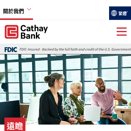
移至主內容
關於我們
Select you
繁體
Global Header Hierarchy Menu
Global Header Hierarchy Menu
關於國泰銀行
Back
活動
圖片
遠瞻
就業機會
遠瞻