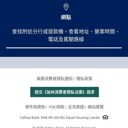
網點
查找附近分行或提款機。查看地址、營業時間、
電話及駕駛路線
Footer Main Menu
個人銀行
CCPA Footer Site Map
美國消費者隱私通知
隱私政策
商業銀行
國際業務
提交《加州消費者隱私法案》請求
理財服務
Footer Site Map
條件與條款
FDIC保險
反洗黑錢
網站導覽
關於我們
Cathay Bank. NMLSR 464182. Equal Housing Lender
© 2026 Cathay Bank. All Rights Reserved.