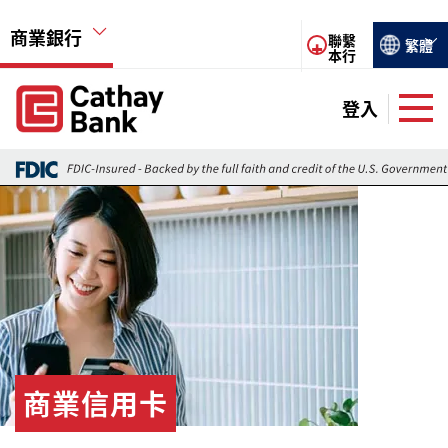
移至主內容
商業銀行
Select you
聯繫
繁體
本行
Global Header Hierarchy Menu
登入
Global Header Hierarchy Menu
儲蓄賬戶
圖片
支票賬戶
財資管理
商業貸款
商業信用卡
商業信用卡