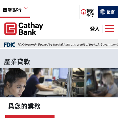
移至主內容
商業銀行
Select you
聯繫
繁體
本行
Global Header Hierarchy Menu
登入
Global Header Hierarchy Menu
儲蓄賬戶
產業貸款
支票賬戶
圖片
財資管理
商業貸款
商業信用卡
爲您的業務